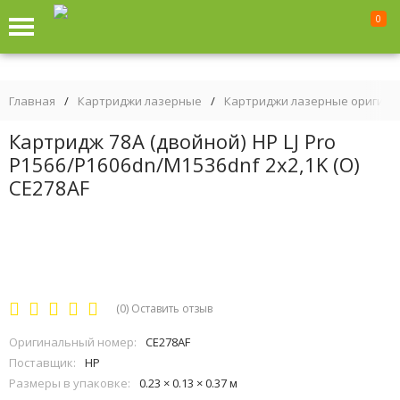
0
Главная
/
Картриджи лазерные
/
Картриджи лазерные оригин
Картридж 78А (двойной) HP LJ Pro
P1566/P1606dn/M1536dnf 2х2,1K (O)
CE278AF
(0)
Оставить отзыв
Оригинальный номер:
CE278AF
Поставщик:
HP
Размеры в упаковке:
0.23 × 0.13 × 0.37 м