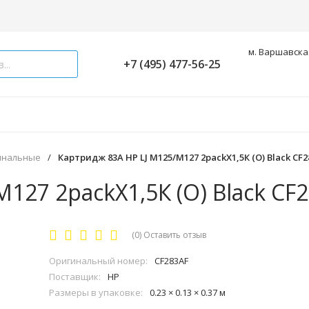
м. Варшавская
+7 (495) 477-56-25
инальные
/
Картридж 83A HP LJ M125/M127 2packХ1,5К (О) Black CF
127 2packХ1,5К (О) Black CF
(0)
Оставить отзыв
Оригинальный номер:
CF283AF
Поставщик:
HP
Размеры в упаковке:
0.23 × 0.13 × 0.37 м