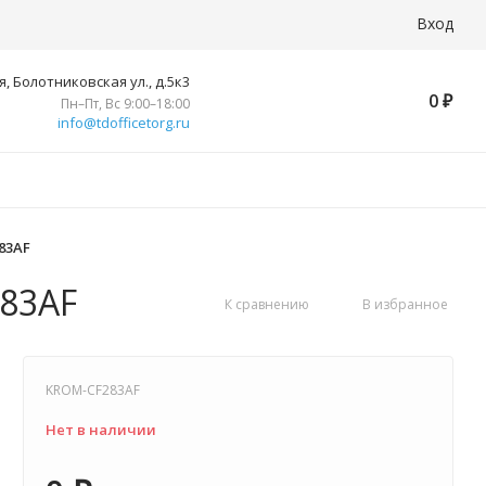
Вход
, Болотниковская ул., д.5к3
0
₽
Пн–Пт, Вс 9:00–18:00
info@tdofficetorg.ru
283AF
283AF
К сравнению
В избранное
KROM-CF283AF
Нет в наличии