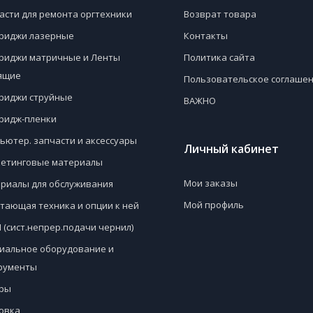
асти для ремонта оргтехники
Возврат товара
риджи лазерные
Контакты
риджи матричные и Ленты
Политика сайта
ящие
Пользовательское соглаше
риджи струйные
ВАЖНО
ридж-пленки
ьютер. запчасти и аксессуары
Личный кабинет
етинговые материалы
Мои заказы
риалы для обслуживания
Мой профиль
тающая техника и опции к ней
 (сист.непрер.подачи чернил)
иальное оборудование и
рументы
ры
овка