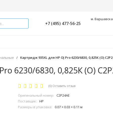
м. Варшавская
+7 (495) 477-56-25
инальные
/
Картридж 935XL для HP OJ Pro 6230/6830, 0,825К (O) C2P2
ro 6230/6830, 0,825К (O) C2P
(0)
Оставить отзыв
Оригинальный номер:
C2P24AE
Поставщик:
HP
Размеры в упаковке:
0.07 × 0.03 × 0.11 м