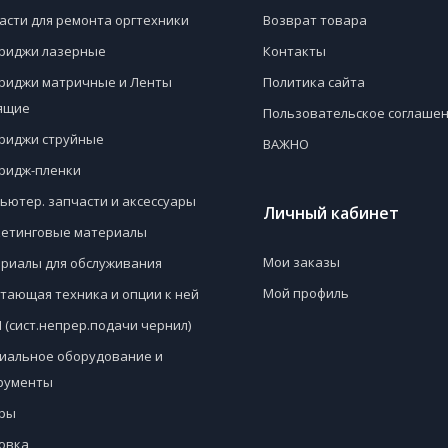
асти для ремонта оргтехники
Возврат товара
риджи лазерные
Контакты
риджи матричные и Ленты
Политика сайта
ящие
Пользовательское соглаше
риджи струйные
ВАЖНО
ридж-пленки
ьютер. запчасти и аксессуары
Личный кабинет
етинговые материалы
Мои заказы
риалы для обслуживания
Мой профиль
тающая техника и опции к ней
 (сист.непрер.подачи чернил)
иальное оборудование и
рументы
ры
овка