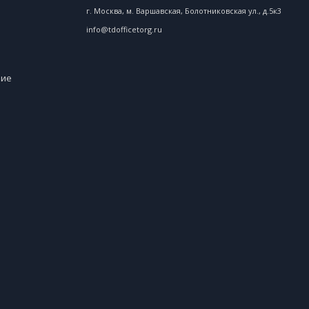
г. Москва, м. Варшавская, Болотниковская ул., д.5к3
info@tdofficetorg.ru
ние