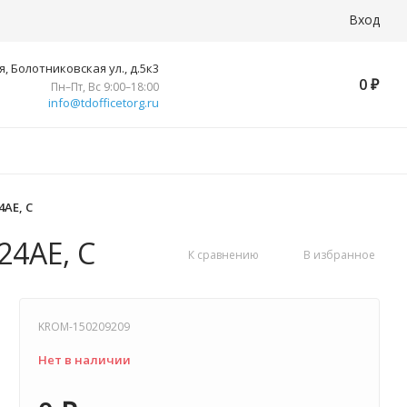
Вход
, Болотниковская ул., д.5к3
0
₽
Пн–Пт, Вс 9:00–18:00
info@tdofficetorg.ru
4AE, C
24AE, C
К сравнению
В избранное
KROM-150209209
Нет в наличии