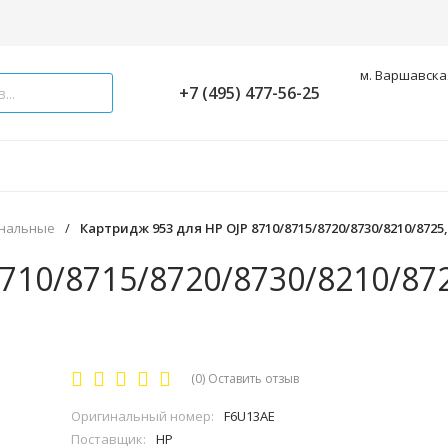
м. Варшавская
+7 (495) 477-56-25
инальные
/
Картридж 953 для HP OJP 8710/8715/8720/8730/8210/8725,
710/8715/8720/8730/8210/872
(0)
Оставить отзыв
Оригинальный номер:
F6U13AE
Поставщик:
HP