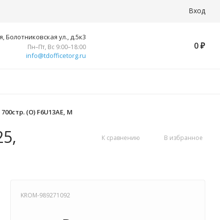
Вход
, Болотниковская ул., д.5к3
0
₽
Пн–Пт, Вс 9:00–18:00
info@tdofficetorg.ru
 700стр. (O) F6U13AE, M
5,
К сравнению
В избранное
KROM-989271092