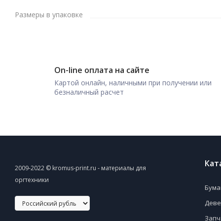
Размеры в упаковке
On-line оплата на сайте
Картой онлайн, наличными при получении или
безналичный расчет
Кат
2009-2022 © kromus-print.ru - материалы для
оргтехники
Бума
Деве
Запч