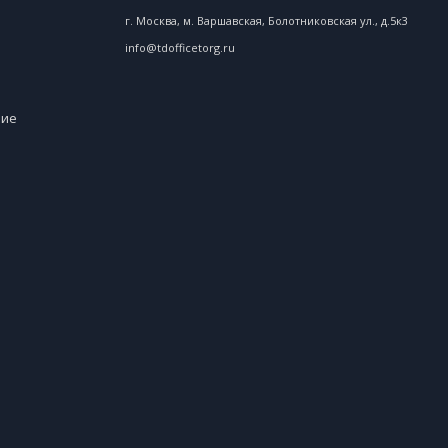
г. Москва, м. Варшавская, Болотниковская ул., д.5к3
info@tdofficetorg.ru
ние