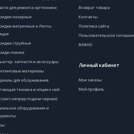
асти для ремонта оргтехники
Возврат товара
риджи лазерные
Контакты
риджи матричные и Ленты
Политика сайта
ящие
Пользовательское соглаше
риджи струйные
ВАЖНО
ридж-пленки
ьютер. запчасти и аксессуары
Личный кабинет
етинговые материалы
Мои заказы
риалы для обслуживания
Мой профиль
тающая техника и опции к ней
 (сист.непрер.подачи чернил)
иальное оборудование и
рументы
ры