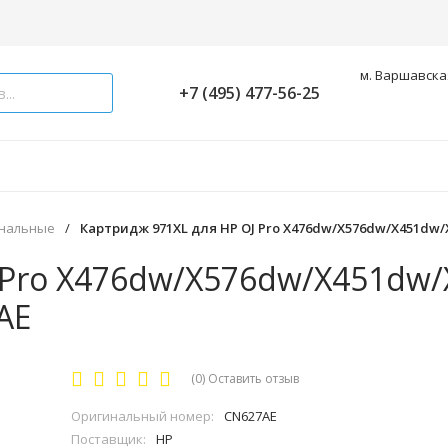
м. Варшавская
+7 (495) 477-56-25
инальные
/
Картридж 971XL для HP OJ Pro X476dw/X576dw/X451dw/
 Pro X476dw/X576dw/X451dw/
AE
(0)
Оставить отзыв
Оригинальный номер:
CN627AE
Поставщик:
HP