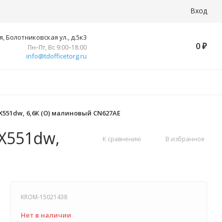
Вход
, Болотниковская ул., д.5к3
0
₽
Пн–Пт, Вс 9:00–18:00
info@tdofficetorg.ru
X551dw, 6,6К (O) малиновый CN627AE
X551dw,
К сравнению
В избранное
KROM-15021438
Нет в наличии