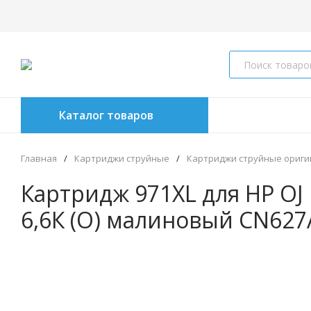
Каталог товаров
Главная
/
Картриджи струйные
/
Картриджи струйные ориг
Картридж 971XL для HP OJ
6,6К (O) малиновый CN627