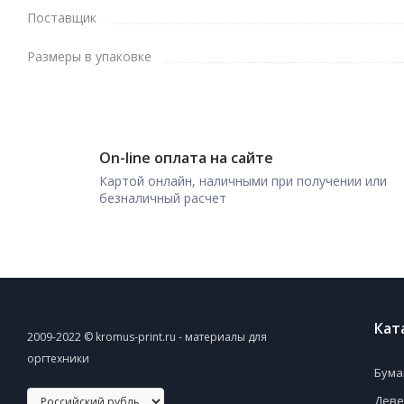
Поставщик
Размеры в упаковке
On-line оплата на сайте
Картой онлайн, наличными при получении или
безналичный расчет
Кат
2009-2022 © kromus-print.ru - материалы для
оргтехники
Бума
Деве