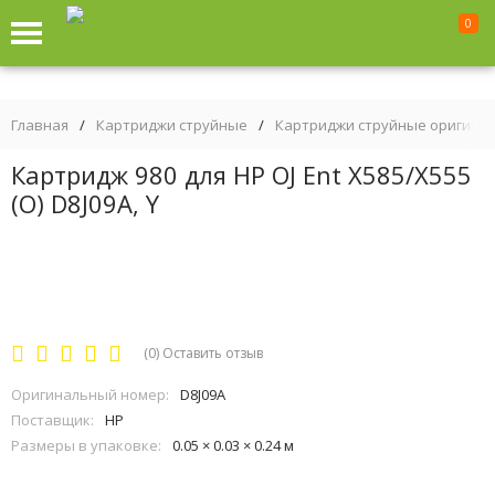
0
Главная
/
Картриджи струйные
/
Картриджи струйные оригина
Картридж 980 для HP OJ Ent X585/X555
(O) D8J09A, Y
(0)
Оставить отзыв
Оригинальный номер:
D8J09A
Поставщик:
HP
Размеры в упаковке:
0.05 × 0.03 × 0.24 м