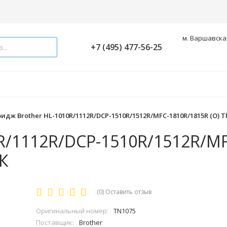
м. Варшавская
+7 (495) 477-56-25
идж Brother HL-1010R/1112R/DCP-1510R/1512R/MFC-1810R/1815R (О) TN
R/1112R/DCP-1510R/1512R/MF
К
(0)
Оставить отзыв
Оригинальный номер:
TN1075
Поставщик:
Brother