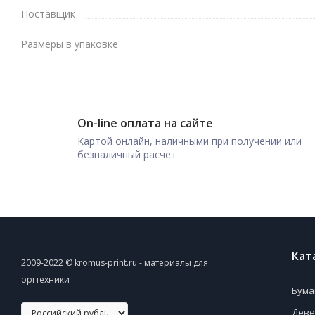
Поставщик
Размеры в упаковке
On-line оплата на сайте
Картой онлайн, наличными при получении или
безналичный расчет
Кат
2009-2022 © kromus-print.ru - материалы для
оргтехники
Бума
Деве