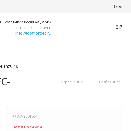
Вход
, Болотниковская ул., д.5к3
0
₽
Пн–Пт, Вс 9:00–18:00
info@tdofficetorg.ru
-1075, 1К
C-
К сравнению
В избранное
KROM-98010814
Нет в наличии