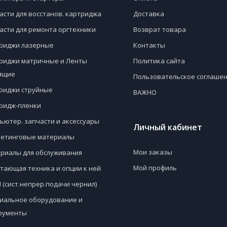
асти для восстанов. картриджа
Доставка
асти для ремонта оргтехники
Возврат товара
риджи лазерные
Контакты
риджи матричные и Ленты
Политика сайта
ящие
Пользовательское соглаше
риджи струйные
ВАЖНО
ридж-пленки
ьютер. запчасти и аксессуары
Личный кабинет
етинговые материалы
Мои заказы
риалы для обслуживания
Мой профиль
тающая техника и опции к ней
 (сист.непрер.подачи чернил)
иальное оборудование и
рументы