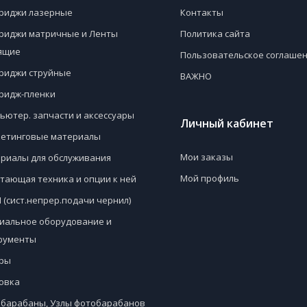
риджи лазерные
Контакты
риджи матричные и Ленты
Политика сайта
ящие
Пользовательское соглаше
риджи струйные
ВАЖНО
ридж-пленки
ьютер. запчасти и аксессуары
Личный кабинет
етинговые материалы
Мои заказы
риалы для обслуживания
Мой профиль
тающая техника и опции к ней
 (сист.непрер.подачи чернил)
иальное оборудование и
рументы
ры
овка
барабаны, Узлы фотобарабанов