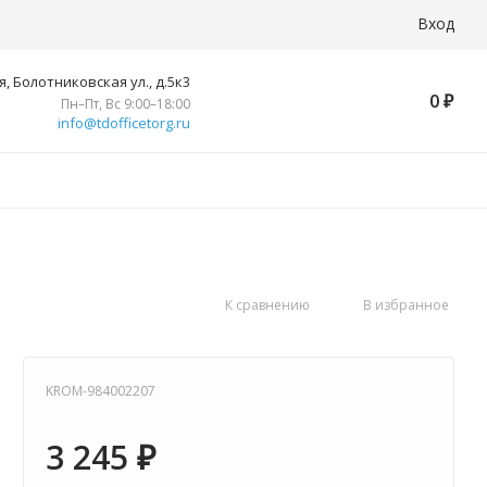
Вход
, Болотниковская ул., д.5к3
0
₽
Пн–Пт, Вс 9:00–18:00
info@tdofficetorg.ru
К сравнению
В избранное
KROM-984002207
3 245
₽