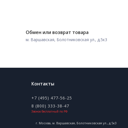
Обмен или возврат товара
м. Варшавская, Болотниковская ул., д.5к3
Контакты
+7 (495) 477-56-25
8 (800) 333-38-47
Звонок бесплатный по РФ
г. Москва, м. Варшавская, Болотниковская ул., д.5к3