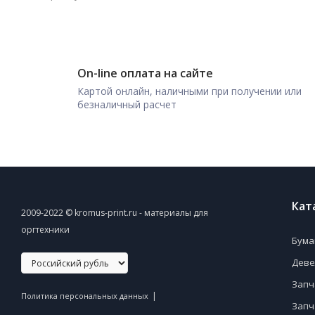
On-line оплата на сайте
Картой онлайн, наличными при получении или
безналичный расчет
Кат
2009-2022 © kromus-print.ru - материалы для
оргтехники
Бума
Деве
Запч
|
Политика персональных данных
Запч