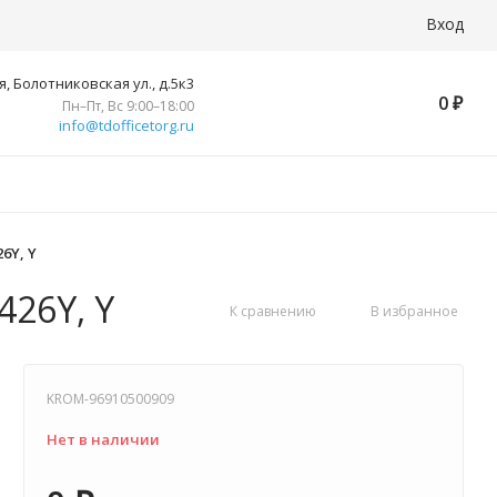
Вход
, Болотниковская ул., д.5к3
0
₽
Пн–Пт, Вс 9:00–18:00
info@tdofficetorg.ru
6Y, Y
426Y, Y
К сравнению
В избранное
KROM-96910500909
Нет в наличии