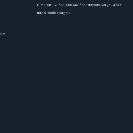
г. Москва, м. Варшавская, Болотниковская ул., д.5к3
info@tdofficetorg.ru
ние