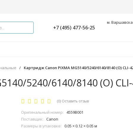
м. Варшавская
+7 (495) 477-56-25
инальные
/
Картридж Canon PIXMA MG5140/5240/6140/8140 (O) CLI-42
40/5240/6140/8140 (O) CLI-
(0)
Оставить отзыв
Оригинальный номер:
4559B001
Поставщик:
Canon
Размеры в упаковке:
0.05 × 0.12 × 0.05 м