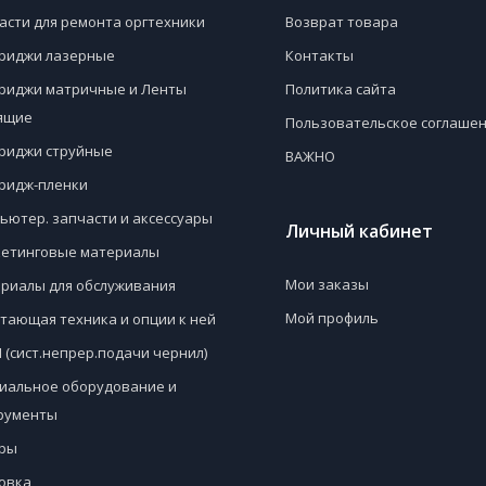
асти для ремонта оргтехники
Возврат товара
риджи лазерные
Контакты
риджи матричные и Ленты
Политика сайта
ящие
Пользовательское соглаше
риджи струйные
ВАЖНО
ридж-пленки
ьютер. запчасти и аксессуары
Личный кабинет
етинговые материалы
Мои заказы
риалы для обслуживания
Мой профиль
тающая техника и опции к ней
 (сист.непрер.подачи чернил)
иальное оборудование и
рументы
ры
овка