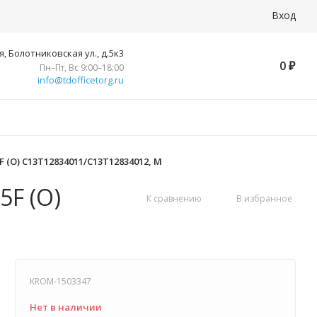
Вход
, Болотниковская ул., д.5к3
0
₽
Пн–Пт, Вс 9:00–18:00
info@tdofficetorg.ru
 (O) C13T12834011/C13T12834012, M
5F (O)
К сравнению
В избранное
KROM-1503347
Нет в наличии