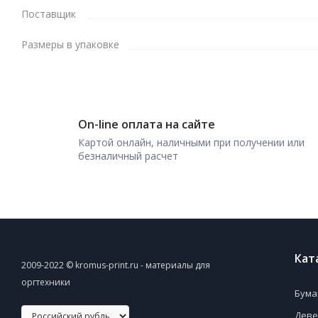
Поставщик
Размеры в упаковке
On-line оплата на сайте
Картой онлайн, наличными при получении или
безналичный расчет
Кат
2009-2022 © kromus-print.ru - материалы для
оргтехники
Бума
Деве