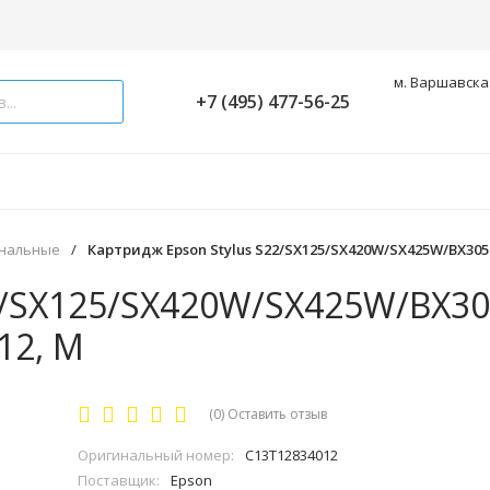
м. Варшавская
+7 (495) 477-56-25
инальные
/
Картридж Epson Stylus S22/SX125/SX420W/SX425W/BX305F
2/SX125/SX420W/SX425W/BX30
12, M
(0)
Оставить отзыв
Оригинальный номер:
C13T12834012
Поставщик:
Epson