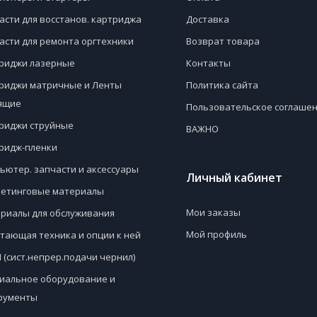
асти для восстанов. картриджа
Доставка
асти для ремонта оргтехники
Возврат товара
риджи лазерные
Контакты
риджи матричные и Ленты
Политика сайта
ящие
Пользовательское соглаше
риджи струйные
ВАЖНО
ридж-пленки
ьютер. запчасти и аксессуары
Личный кабинет
етинговые материалы
Мои заказы
риалы для обслуживания
Мой профиль
тающая техника и опции к ней
 (сист.непрер.подачи чернил)
иальное оборудование и
рументы