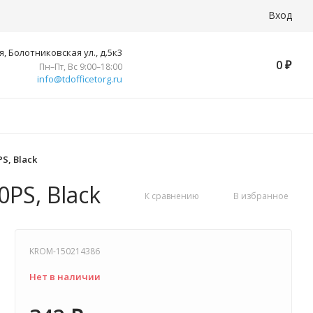
Вход
, Болотниковская ул., д.5к3
0
₽
Пн–Пт, Вс 9:00–18:00
info@tdofficetorg.ru
S, Black
0PS, Black
К сравнению
В избранное
KROM-150214386
Нет в наличии