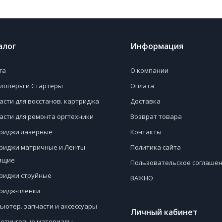
алог
Информация
га
О компании
лоперы и Стартеры
Оплата
асти для восстанов. картриджа
Доставка
асти для ремонта оргтехники
Возврат товара
риджи лазерные
Контакты
риджи матричные и Ленты
Политика сайта
ящие
Пользовательское соглаше
риджи струйные
ВАЖНО
ридж-пленки
ьютер. запчасти и аксессуары
Личный кабинет
етинговые материалы