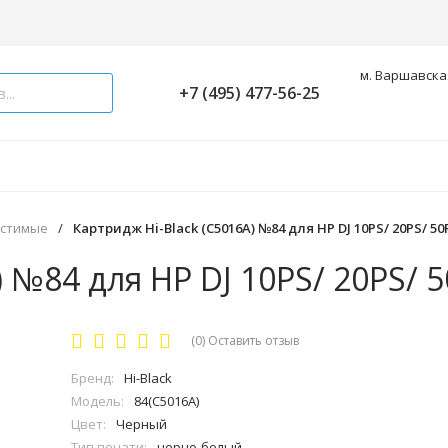
м. Варшавская
+7 (495) 477-56-25
естимые
/
Картридж Hi-Black (C5016A) №84 для HP DJ 10PS/ 20PS/ 50P
 №84 для HP DJ 10PS/ 20PS/ 5
(0)
Оставить отзыв
Бренд:
Hi-Black
Модель:
84(C5016A)
Цвет:
Черный
Тип печати:
черно-белый