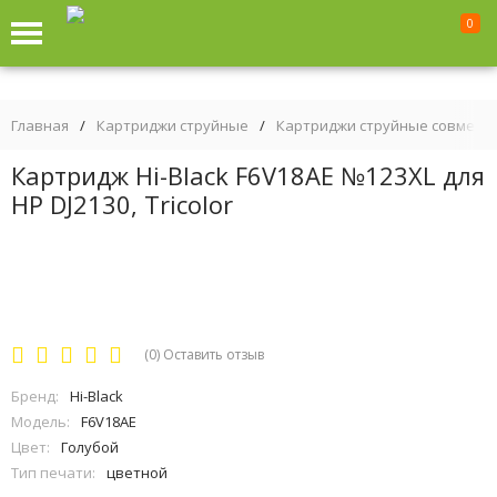
0
Главная
/
Картриджи струйные
/
Картриджи струйные совмест
Картридж Hi-Black F6V18AE №123XL для
HP DJ2130, Tricolor
(0)
Оставить отзыв
Бренд:
Hi-Black
Модель:
F6V18AE
Цвет:
Голубой
Тип печати:
цветной