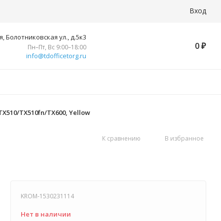
Вход
, Болотниковская ул., д.5к3
0
₽
Пн–Пт, Вс 9:00–18:00
info@tdofficetorg.ru
/TX510/TX510fn/TX600, Yellow
К сравнению
В избранное
KROM-1530231114
Нет в наличии