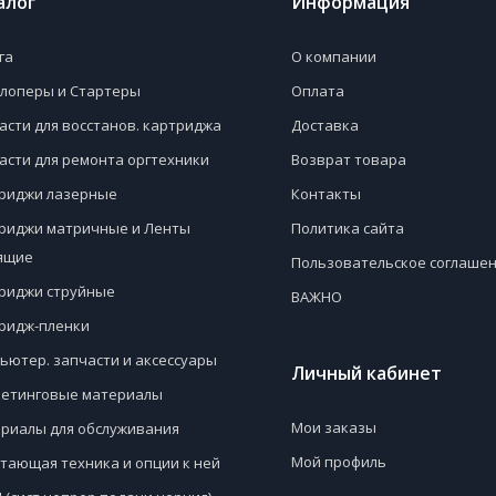
алог
Информация
га
О компании
лоперы и Стартеры
Оплата
асти для восстанов. картриджа
Доставка
асти для ремонта оргтехники
Возврат товара
риджи лазерные
Контакты
риджи матричные и Ленты
Политика сайта
ящие
Пользовательское соглаше
риджи струйные
ВАЖНО
ридж-пленки
ьютер. запчасти и аксессуары
Личный кабинет
етинговые материалы
Мои заказы
риалы для обслуживания
Мой профиль
тающая техника и опции к ней