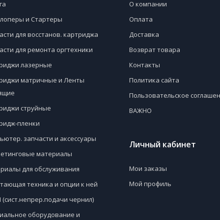
га
О компании
лоперы и Стартеры
Оплата
асти для восстанов. картриджа
Доставка
асти для ремонта оргтехники
Возврат товара
риджи лазерные
Контакты
риджи матричные и Ленты
Политика сайта
ящие
Пользовательское соглаше
риджи струйные
ВАЖНО
ридж-пленки
ьютер. запчасти и аксессуары
Личный кабинет
етинговые материалы
Мои заказы
риалы для обслуживания
Мой профиль
тающая техника и опции к ней
 (сист.непрер.подачи чернил)
иальное оборудование и