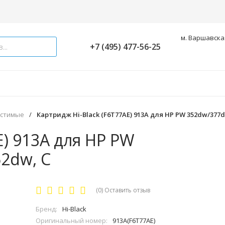
м. Варшавская
+7 (495) 477-56-25
естимые
/
Картридж Hi-Black (F6T77AE) 913A для HP PW 352dw/377
E) 913A для HP PW
2dw, C
(0)
Оставить отзыв
Бренд:
Hi-Black
Оригинальный номер:
913А(F6T77AE)