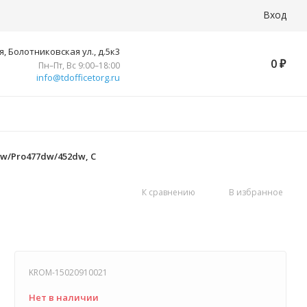
Вход
, Болотниковская ул., д.5к3
0
₽
Пн–Пт, Вс 9:00–18:00
info@tdofficetorg.ru
dw/Pro477dw/452dw, C
К сравнению
В избранное
KROM-15020910021
Нет в наличии