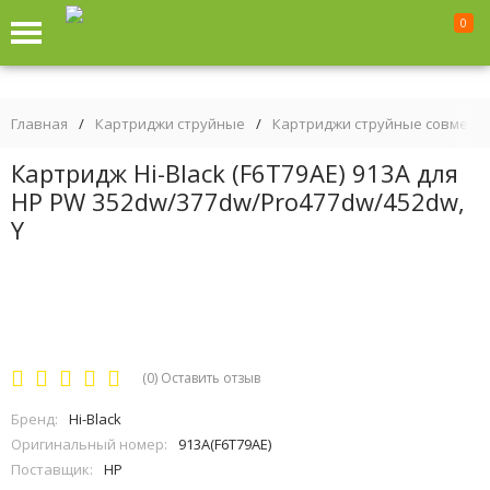
0
Главная
/
Картриджи струйные
/
Картриджи струйные совмест
Картридж Hi-Black (F6T79AE) 913A для
HP PW 352dw/377dw/Pro477dw/452dw,
Y
(0)
Оставить отзыв
Бренд:
Hi-Black
Оригинальный номер:
913А(F6T79AE)
Поставщик:
HP