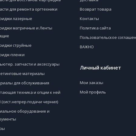
асти для ремонта оргтехники
Возврат товара
риджи лазерные
Контакты
риджи матричные и Ленты
Политика сайта
ящие
Пользовательское соглаше
риджи струйные
ВАЖНО
ридж-пленки
ьютер. запчасти и аксессуары
Личный кабинет
етинговые материалы
Мои заказы
риалы для обслуживания
Мой профиль
тающая техника и опции к ней
 (сист.непрер.подачи чернил)
иальное оборудование и
рументы
ры