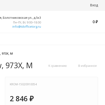
Вход
, Болотниковская ул., д.5к3
0
₽
Пн–Пт, Вс 9:00–18:00
info@tdofficetorg.ru
 973X, M
, 973X, M
К сравнению
В избранное
KROM-15020910054
2 846
₽