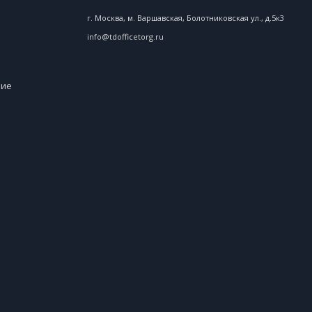
г. Москва, м. Варшавская, Болотниковская ул., д.5к3
info@tdofficetorg.ru
ние