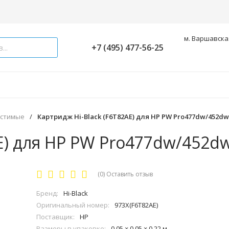
м. Варшавская
+7 (495) 477-56-25
естимые
/
Картридж Hi-Black (F6T82AE) для HP PW Pro477dw/452dw,
E) для HP PW Pro477dw/452dw
(0)
Оставить отзыв
Бренд:
Hi-Black
Оригинальный номер:
973X(F6T82AE)
Поставщик:
HP
Размеры в упаковке:
0.05 × 0.05 × 0.22 м