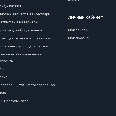
ридж-пленки
ьютер. запчасти и аксессуары
Личный кабинет
етинговые материалы
Мои заказы
риалы для обслуживания
Мой профиль
тающая техника и опции к ней
 (сист.непрер.подачи чернил)
иальное оборудование и
рументы
ры
овка
барабаны, Узлы фотобарабанов
ила
 и Программаторы