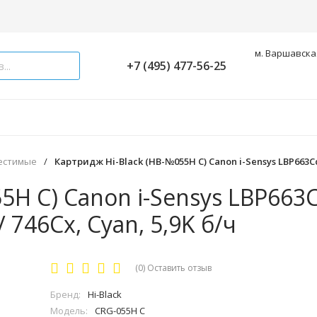
м. Варшавская
+7 (495) 477-56-25
естимые
/
Картридж Hi-Black (HB-№055H C) Canon i-Sensys LBP663Cd
5H C) Canon i-Sensys LBP663
746Cx, Cyan, 5,9K б/ч
(0)
Оставить отзыв
Бренд:
Hi-Black
Модель:
CRG-055H C