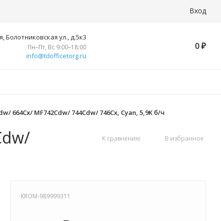
Вход
, Болотниковская ул., д.5к3
0
₽
Пн–Пт, Вс 9:00–18:00
info@tdofficetorg.ru
w/ 664Cx/ MF742Cdw/ 744Cdw/ 746Cx, Cyan, 5,9K б/ч
Cdw/
К сравнению
В избранное
KROM-989999311