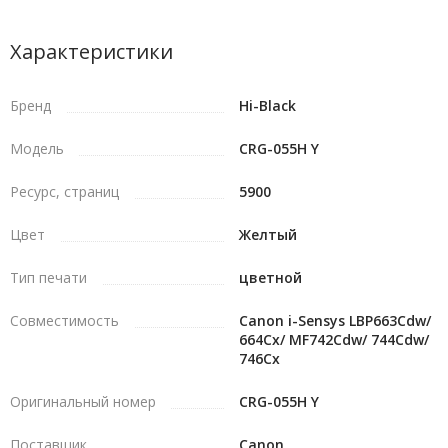
Характеристики
Бренд
Hi-Black
Модель
CRG-055H Y
Ресурс, страниц
5900
Цвет
Желтый
Тип печати
цветной
Совместимость
Canon i-Sensys LBP663Cdw/
664Cx/ MF742Cdw/ 744Cdw/
746Cx
Оригинальный номер
CRG-055H Y
Поставщик
Canon