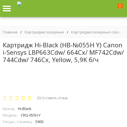
0
Главная
/
Картриджи лазерные
/
Картриджи лазерные совмес
Картридж Hi-Black (HB-№055H Y) Canon
i-Sensys LBP663Cdw/ 664Cx/ MF742Cdw/
744Cdw/ 746Cx, Yellow, 5,9K б/ч
(0)
Оставить отзыв
Бренд:
Hi-Black
Модель:
CRG-055H Y
Ресурс, страниц:
5900