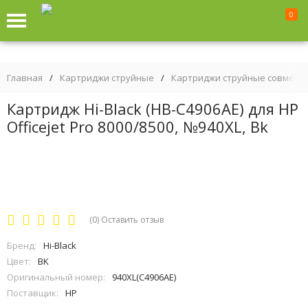
0
Главная
/
Картриджи струйные
/
Картриджи струйные совмест
Картридж Hi-Black (HB-C4906AE) для HP
Officejet Pro 8000/8500, №940XL, Bk
(0)
Оставить отзыв
Бренд:
Hi-Black
Цвет:
BK
Оригинальный номер:
940XL(C4906AE)
Поставщик:
HP