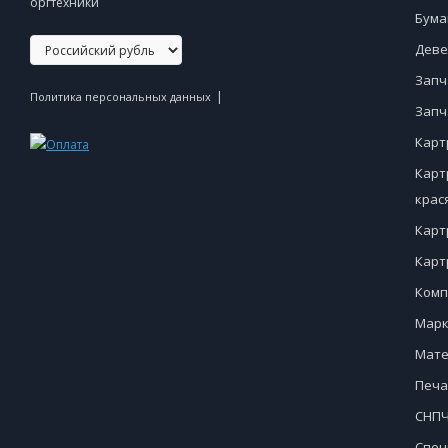
оргтехники
Бума
Деве
Запч
|
Политика персональных данных
Запч
Карт
Карт
крас
Карт
Карт
Комп
Марк
Мате
Печа
СНПЧ
Спец