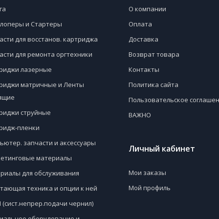
га
О компании
лоперы и Стартеры
Оплата
асти для восстанов. картриджа
Доставка
асти для ремонта оргтехники
Возврат товара
риджи лазерные
Контакты
риджи матричные и Ленты
Политика сайта
ящие
Пользовательское соглаше
риджи струйные
ВАЖНО
ридж-пленки
ьютер. запчасти и аксессуары
Личный кабинет
етинговые материалы
Мои заказы
риалы для обслуживания
Мой профиль
тающая техника и опции к ней
 (сист.непрер.подачи чернил)
иальное оборудование и