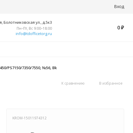
Вход
, Болотниковская ул., д.5к3
0
₽
Пн–Пт, Вс 9:00–18:00
info@tdofficetorg.ru
450/PS7150/7350/7550, №56, Bk
К сравнению
В избранное
KROM-15011974312