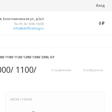
Вход
, Болотниковская ул., д.5к3
0
₽
Пн–Пт, Вс 9:00–18:00
info@tdofficetorg.ru
/ 1100/ 1120/ 1200/ 1300/ 2300, GY
000/ 1100/
К сравнению
В избранное
KROM-1100045