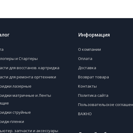
алог
Информация
га
О компании
лоперы и Стартеры
Оплата
асти для восстанов. картриджа
Доставка
асти для ремонта оргтехники
Возврат товара
риджи лазерные
Контакты
риджи матричные и Ленты
Политика сайта
ящие
Пользовательское соглаше
риджи струйные
ВАЖНО
ридж-пленки
ьютер. запчасти и аксессуары