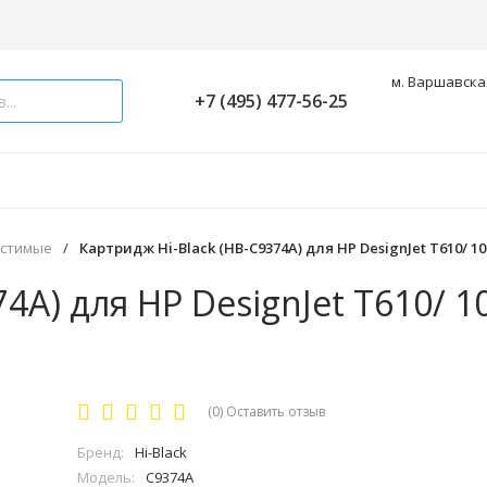
м. Варшавская
+7 (495) 477-56-25
естимые
/
Картридж Hi-Black (HB-C9374A) для HP DesignJet T610/ 1000
4A) для HP DesignJet T610/ 1
(0)
Оставить отзыв
Бренд:
Hi-Black
Модель:
C9374A