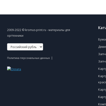
Кат
2009-2022 © kromus-print.ru - материалы для
оргтехники
Бума
Деве
Запч
|
Политика персональных данных
Запч
Карт
Карт
крас
Карт
Карт
Комп