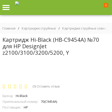
0
Главная
/
Картриджи струйные
/
Картриджи струйные совмест
Картридж Hi-Black (HB-C9454A) №70
для HP DesignJet
z2100/3100/3200/5200, Y
(0)
Оставить отзыв
Бренд:
Hi-Black
Оригинальный номер:
70(C9454A)
Поставщик:
HP