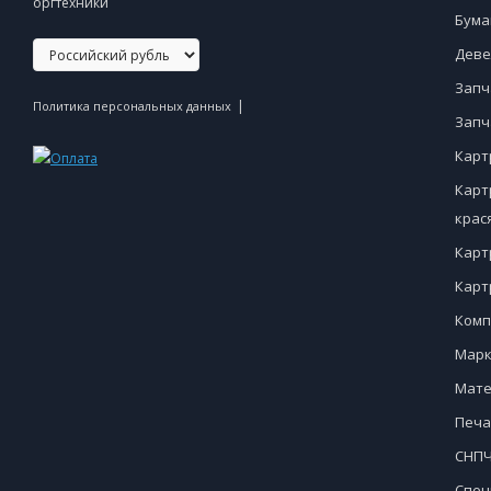
оргтехники
Бума
Деве
Запч
|
Политика персональных данных
Запч
Карт
Карт
крас
Карт
Карт
Комп
Марк
Мате
Печа
СНПЧ
Спец