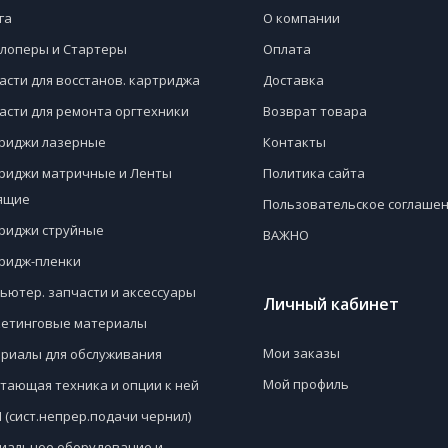
га
О компании
лоперы и Стартеры
Оплата
асти для восстанов. картриджа
Доставка
асти для ремонта оргтехники
Возврат товара
риджи лазерные
Контакты
риджи матричные и Ленты
Политика сайта
ящие
Пользовательское соглаше
риджи струйные
ВАЖНО
ридж-пленки
ьютер. запчасти и аксессуары
Личный кабинет
етинговые материалы
Мои заказы
риалы для обслуживания
Мой профиль
тающая техника и опции к ней
 (сист.непрер.подачи чернил)
иальное оборудование и