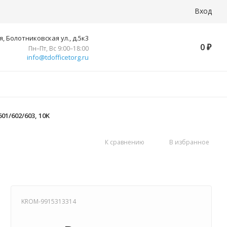
Вход
, Болотниковская ул., д.5к3
0
₽
Пн–Пт, Вс 9:00–18:00
info@tdofficetorg.ru
01/602/603, 10K
К сравнению
В избранное
KROM-9915313314