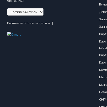
оргтехники
Бума
Деве
Запч
|
Политика персональных данных
Запч
Карт
Карт
крас
Карт
Карт
Комп
Марк
Мате
Печа
СНПЧ
Спец