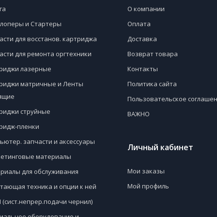
га
О компании
лоперы и Стартеры
Оплата
асти для восстанов. картриджа
Доставка
асти для ремонта оргтехники
Возврат товара
риджи лазерные
Контакты
риджи матричные и Ленты
Политика сайта
ящие
Пользовательское соглаше
риджи струйные
ВАЖНО
ридж-пленки
ьютер. запчасти и аксессуары
Личный кабинет
етинговые материалы
Мои заказы
риалы для обслуживания
Мой профиль
тающая техника и опции к ней
 (сист.непрер.подачи чернил)
иальное оборудование и