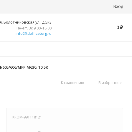
Вход
, Болотниковская ул., д.5к3
0
₽
Пн–Пт, Вс 9:00–18:00
info@tdofficetorg.ru
4/605/606/MFP M630, 10,5K
К сравнению
В избранное
KROM-991118121