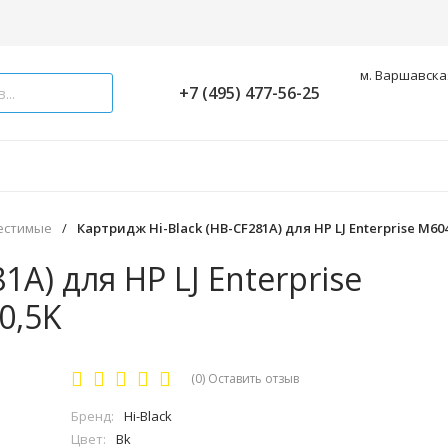
м. Варшавская
+7 (495) 477-56-25
естимые
/
Картридж Hi-Black (HB-CF281A) для HP LJ Enterprise M60
1A) для HP LJ Enterprise
0,5K
(0)
Оставить отзыв
Бренд:
Hi-Black
Цвет:
Bk