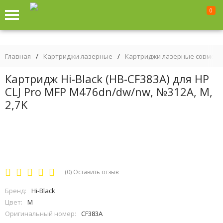
0
Главная
/
Картриджи лазерные
/
Картриджи лазерные совмес
Картридж Hi-Black (HB-CF383A) для HP
CLJ Pro MFP M476dn/dw/nw, №312A, M,
2,7K
(0)
Оставить отзыв
Бренд:
Hi-Black
Цвет:
M
Оригинальный номер:
CF383A