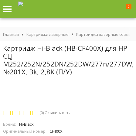
0
Главная
/
Картриджи лазерные
/
Картриджи лазерные совмес
Картридж Hi-Black (HB-CF400X) для HP
CLJ
M252/252N/252DN/252DW/277n/277DW,
№201X, Bk, 2,8K (П/У)
(0)
Оставить отзыв
Бренд:
Hi-Black
Оригинальный номер:
CF400X