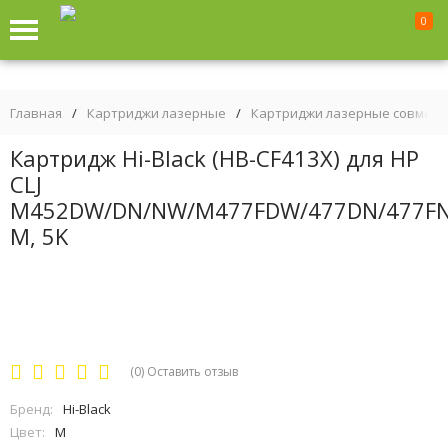
0
Главная
/
Картриджи лазерные
/
Картриджи лазерные совмес
Картридж Hi-Black (HB-CF413X) для HP
CLJ
M452DW/DN/NW/M477FDW/477DN/477F
M, 5K
(0)
Оставить отзыв
Бренд:
Hi-Black
Цвет:
M