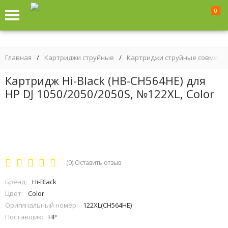
0
Главная
/
Картриджи струйные
/
Картриджи струйные совмест
Картридж Hi-Black (HB-CH564HE) для
HP DJ 1050/2050/2050S, №122XL, Color
(0)
Оставить отзыв
Бренд:
Hi-Black
Цвет:
Color
Оригинальный номер:
122XL(CH564HE)
Поставщик:
HP