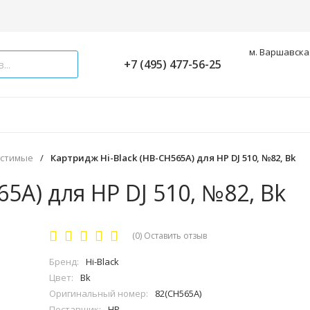
м. Варшавская
+7 (495) 477-56-25
естимые
/
Картридж Hi-Black (HB-CH565A) для HP DJ 510, №82, Bk
5A) для HP DJ 510, №82, Bk
(0)
Оставить отзыв
Бренд:
Hi-Black
Цвет:
Bk
Оригинальный номер:
82(CH565A)
Поставщик:
HP