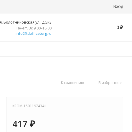
Вход
, Болотниковская ул., д.5к3
0
₽
Пн–Пт, Вс 9:00–18:00
info@tdofficetorg.ru
К сравнению
В избранное
KROM-15011974341
417
₽