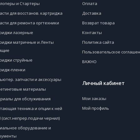
лоперы и Стартеры
Оплата
асти для восстанов. картриджа
Доставка
асти для ремонта оргтехники
Возврат товара
риджи лазерные
Контакты
риджи матричные и Ленты
Политика сайта
ящие
Пользовательское соглаше
риджи струйные
ВАЖНО
ридж-пленки
ьютер. запчасти и аксессуары
Личный кабинет
етинговые материалы
Мои заказы
риалы для обслуживания
Мой профиль
тающая техника и опции к ней
 (сист.непрер.подачи чернил)
иальное оборудование и
рументы