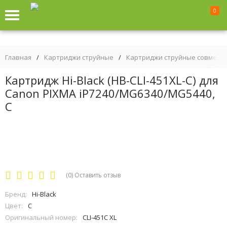
0
Главная
/
Картриджи струйные
/
Картриджи струйные совмест
Картридж Hi-Black (HB-CLI-451XL-C) для
Canon PIXMA iP7240/MG6340/MG5440,
C
(0)
Оставить отзыв
Бренд:
Hi-Black
Цвет:
C
Оригинальный номер:
CLI-451C XL