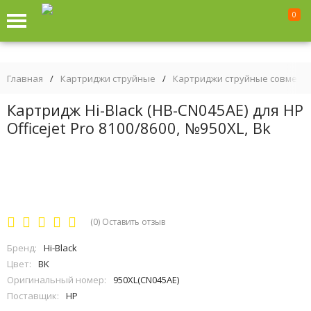
0
Главная
/
Картриджи струйные
/
Картриджи струйные совмест
Картридж Hi-Black (HB-CN045AE) для HP
Officejet Pro 8100/8600, №950XL, Bk
(0)
Оставить отзыв
Бренд:
Hi-Black
Цвет:
BK
Оригинальный номер:
950XL(CN045AE)
Поставщик:
HP