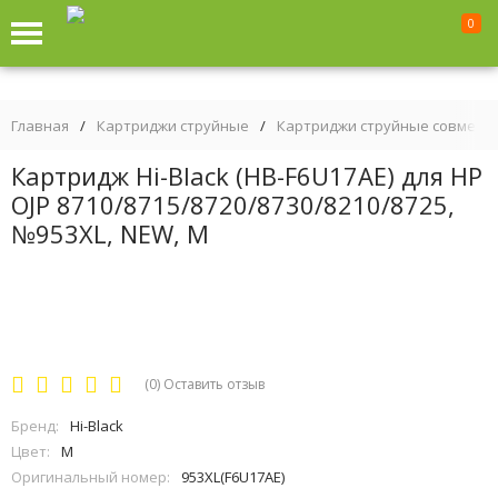
0
Главная
/
Картриджи струйные
/
Картриджи струйные совмест
Картридж Hi-Black (HB-F6U17AE) для HP
OJP 8710/8715/8720/8730/8210/8725,
№953XL, NEW, M
(0)
Оставить отзыв
Бренд:
Hi-Black
Цвет:
M
Оригинальный номер:
953XL(F6U17AE)