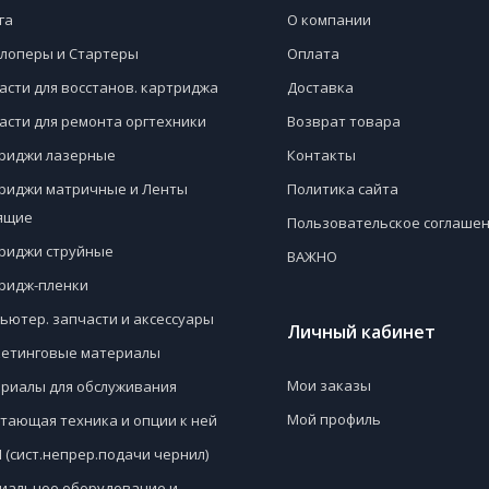
га
О компании
лоперы и Стартеры
Оплата
асти для восстанов. картриджа
Доставка
асти для ремонта оргтехники
Возврат товара
риджи лазерные
Контакты
риджи матричные и Ленты
Политика сайта
ящие
Пользовательское соглаше
риджи струйные
ВАЖНО
ридж-пленки
ьютер. запчасти и аксессуары
Личный кабинет
етинговые материалы
Мои заказы
риалы для обслуживания
Мой профиль
тающая техника и опции к ней
 (сист.непрер.подачи чернил)
иальное оборудование и