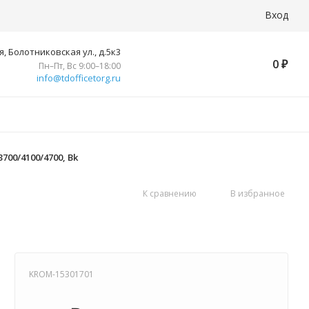
Вход
, Болотниковская ул., д.5к3
0
₽
Пн–Пт, Вс 9:00–18:00
info@tdofficetorg.ru
700/4100/4700, Bk
К сравнению
В избранное
KROM-15301701