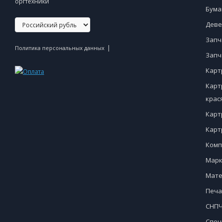
оргтехники
Бума
Деве
Запч
|
Политика персональных данных
Запч
Карт
Карт
крас
Карт
Карт
Комп
Марк
Мате
Печа
СНПЧ
Спец