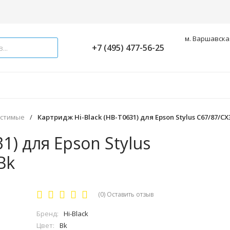
м. Варшавская
+7 (495) 477-56-25
естимые
/
Картридж Hi-Black (HB-T0631) для Epson Stylus C67/87/CX3
1) для Epson Stylus
Bk
(0)
Оставить отзыв
Бренд:
Hi-Black
Цвет:
Bk