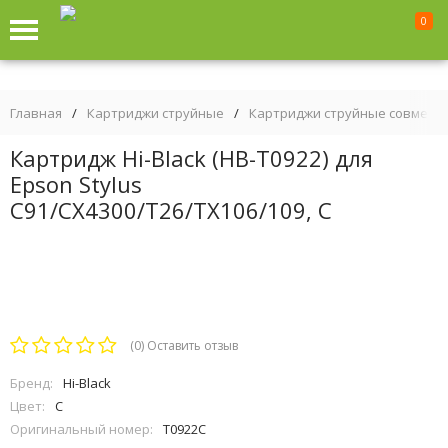
0
Главная
/
Картриджи струйные
/
Картриджи струйные совмест
Картридж Hi-Black (HB-T0922) для
Epson Stylus
C91/CX4300/T26/TX106/109, C
(0)
Оставить отзыв
Бренд:
Hi-Black
Цвет:
C
Оригинальный номер:
T0922C