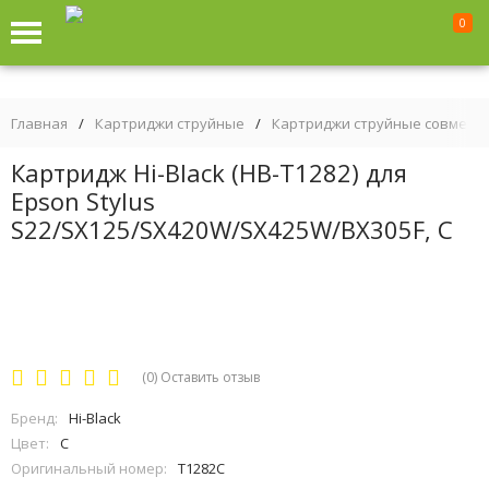
0
Главная
/
Картриджи струйные
/
Картриджи струйные совмест
Картридж Hi-Black (HB-T1282) для
Epson Stylus
S22/SX125/SX420W/SX425W/BX305F, C
(0)
Оставить отзыв
Бренд:
Hi-Black
Цвет:
C
Оригинальный номер:
T1282C