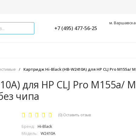
м. Варшавская
+7 (495) 477-56-25
естимые
/
Картридж Hi-Black (HB-W2410A) для HP CLJ Pro M155a/ MF
10A) для HP CLJ Pro M155a/ 
 без чипа
(0)
Оставить отзыв
Бренд:
Hi-Black
Модель:
W2410A