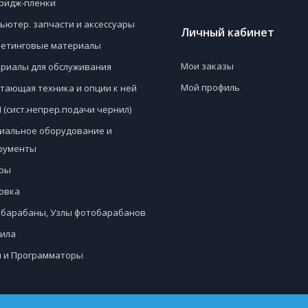
ридж-пленки
ьютер. запчасти и аксессуары
Личный кабинет
етинговые материалы
Мои заказы
риалы для обслуживания
Мой профиль
тающая техника и опции к ней
 (сист.непрер.подачи чернил)
иальное оборудование и
рументы
ры
овка
барабаны, Узлы фотобарабанов
ила
 и Программаторы