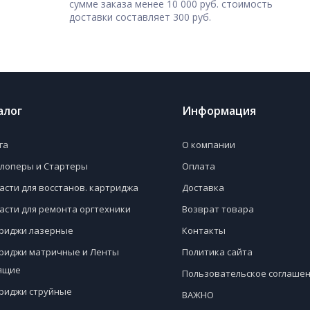
сумме заказа менее 10 000 руб. стоимость
доставки составляет 300 руб.
алог
Информация
га
О компании
лоперы и Стартеры
Оплата
асти для восстанов. картриджа
Доставка
асти для ремонта оргтехники
Возврат товара
риджи лазерные
Контакты
риджи матричные и Ленты
Политика сайта
ящие
Пользовательское соглаше
риджи струйные
ВАЖНО