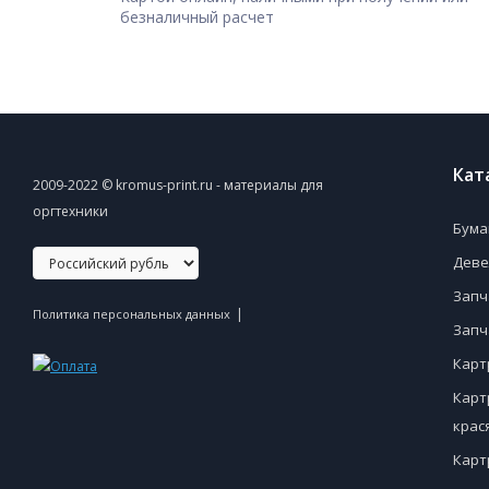
безналичный расчет
Кат
2009-2022 © kromus-print.ru - материалы для
оргтехники
Бума
Деве
Запч
|
Политика персональных данных
Запч
Карт
Карт
крас
Карт