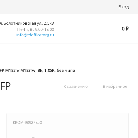
Вход
, Болотниковская ул., д.5к3
0
₽
Пн–Пт, Вс 9:00–18:00
info@tdofficetorg.ru
P M182n/ M183fw, Bk, 1,05K, без чипа
MFP
К сравнению
В избранное
KROM-98927850