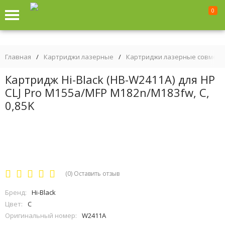
0
Главная
/
Картриджи лазерные
/
Картриджи лазерные совмес
Картридж Hi-Black (HB-W2411A) для HP
CLJ Pro M155a/MFP M182n/M183fw, C,
0,85K
(0)
Оставить отзыв
Бренд:
Hi-Black
Цвет:
C
Оригинальный номер:
W2411A