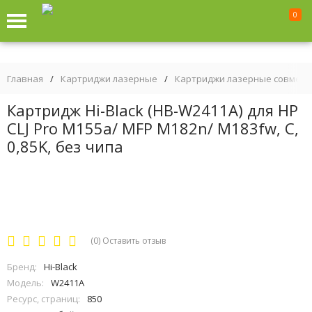
0
Главная
/
Картриджи лазерные
/
Картриджи лазерные совмес
Картридж Hi-Black (HB-W2411A) для HP
CLJ Pro M155a/ MFP M182n/ M183fw, C,
0,85K, без чипа
(0)
Оставить отзыв
Бренд:
Hi-Black
Модель:
W2411A
Ресурс, страниц:
850