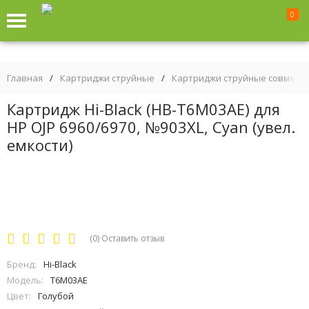
0
Главная
/
Картриджи струйные
/
Картриджи струйные совмест
Картридж Hi-Black (HB-T6M03AE) для
HP OJP 6960/6970, №903XL, Сyan (увел.
емкости)
(0)
Оставить отзыв
Бренд:
Hi-Black
Модель:
T6M03AE
Цвет:
Голубой