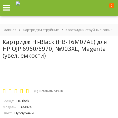
0
Главная
/
Картриджи струйные
/
Картриджи струйные совмест
Картридж Hi-Black (HB-T6M07AE) для
HP OJP 6960/6970, №903XL, Magenta
(увел. емкости)
(0)
Оставить отзыв
Бренд:
Hi-Black
Модель:
T6M07AE
Цвет:
Пурпурный