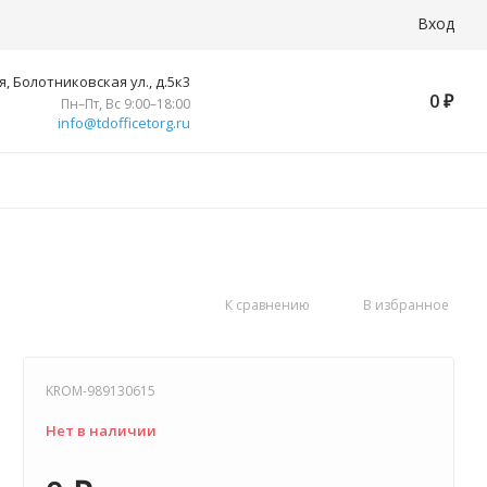
Вход
, Болотниковская ул., д.5к3
0
₽
Пн–Пт, Вс 9:00–18:00
info@tdofficetorg.ru
К сравнению
В избранное
KROM-989130615
Нет в наличии