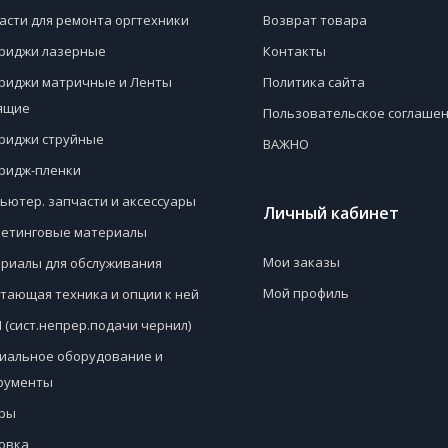
асти для ремонта оргтехники
Возврат товара
риджи лазерные
Контакты
риджи матричные и Ленты
Политика сайта
ящие
Пользовательское соглаше
риджи струйные
ВАЖНО
ридж-пленки
ьютер. запчасти и аксессуары
Личный кабинет
етинговые материалы
Мои заказы
риалы для обслуживания
Мой профиль
тающая техника и опции к ней
 (сист.непрер.подачи чернил)
иальное оборудование и
рументы
ры
овка