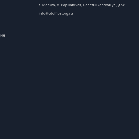
г. Москва, м. Варшавская, Болотниковская ул., д.5к3
info@tdofficetorg.ru
ние