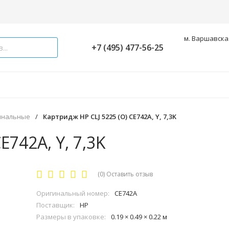
м. Варшавская
+7 (495) 477-56-25
инальные
/
Картридж HP CLJ 5225 (O) CE742A, Y, 7,3K
E742A, Y, 7,3K
(0)
Оставить отзыв
Оригинальный номер:
CE742A
Поставщик:
HP
Размеры в упаковке:
0.19 × 0.49 × 0.22 м