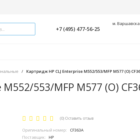
м. Варшавская
+7 (495) 477-56-25
инальные
/
Картридж HP CLJ Enterprise M552/553/MFP M577 (O) CF36
e M552/553/MFP M577 (O) CF3
(0)
Оставить отзыв
Оригинальный номер:
CF363A
Поставщик:
HP