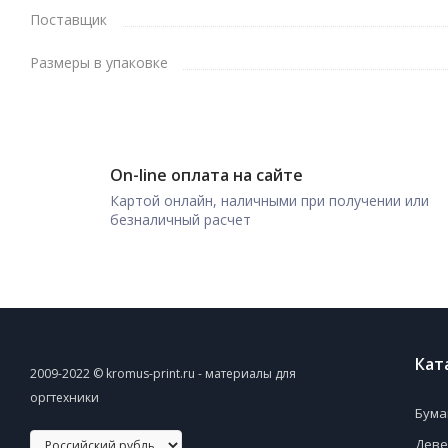
Поставщик
Размеры в упаковке
On-line оплата на сайте
Картой онлайн, наличными при получении или
безналичный расчет
Кат
2009-2022 © kromus-print.ru - материалы для
оргтехники
Бума
Деве