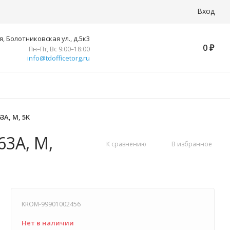
Вход
, Болотниковская ул., д.5к3
0
₽
Пн–Пт, Вс 9:00–18:00
info@tdofficetorg.ru
3A, M, 5K
63A, M,
К сравнению
В избранное
KROM-99901002456
Нет в наличии