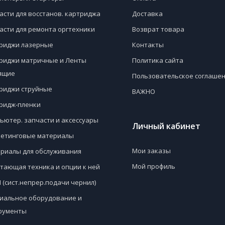
асти для восстанов. картриджа
Доставка
асти для ремонта оргтехники
Возврат товара
риджи лазерные
Контакты
риджи матричные и Ленты
Политика сайта
ящие
Пользовательское соглаше
риджи струйные
ВАЖНО
ридж-пленки
ьютер. запчасти и аксессуары
Личный кабинет
етинговые материалы
Мои заказы
риалы для обслуживания
Мой профиль
тающая техника и опции к ней
 (сист.непрер.подачи чернил)
иальное оборудование и
рументы