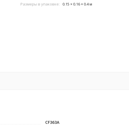
Размеры в упаковке:
0.15 × 0.16 × 0.4 м
CF363A