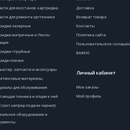
асти для восстанов. картриджа
Доставка
асти для ремонта оргтехники
Возврат товара
риджи лазерные
Контакты
риджи матричные и Ленты
Политика сайта
ящие
Пользовательское соглаше
риджи струйные
ВАЖНО
ридж-пленки
ьютер. запчасти и аксессуары
Личный кабинет
етинговые материалы
Мои заказы
риалы для обслуживания
Мой профиль
тающая техника и опции к ней
 (сист.непрер.подачи чернил)
иальное оборудование и
рументы