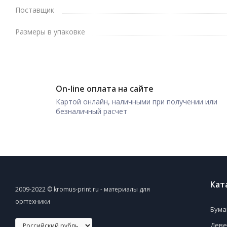
Поставщик
Размеры в упаковке
On-line оплата на сайте
Картой онлайн, наличными при получении или
безналичный расчет
Кат
2009-2022 © kromus-print.ru - материалы для
оргтехники
Бума
Деве