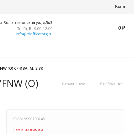
Вход
, Болотниковская ул., д.5к3
0
₽
Пн–Пт, Вс 9:00–18:00
info@tdofficetorg.ru
 (O) CF413A, M, 2,3K
FNW (O)
К сравнению
В избранное
KROM-9990100248
Нет в наличии