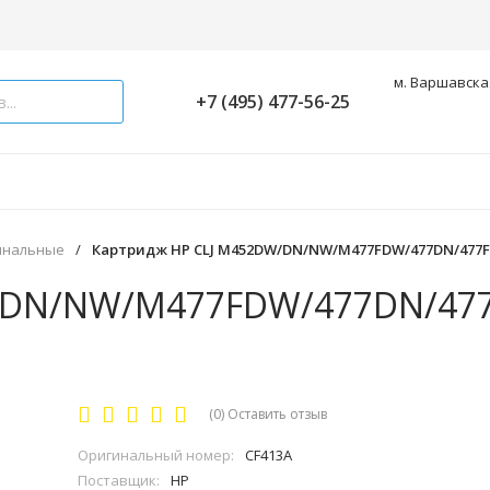
м. Варшавская
+7 (495) 477-56-25
инальные
/
Картридж HP CLJ M452DW/DN/NW/M477FDW/477DN/477FNW
/DN/NW/M477FDW/477DN/477
(0)
Оставить отзыв
Оригинальный номер:
CF413A
Поставщик:
HP