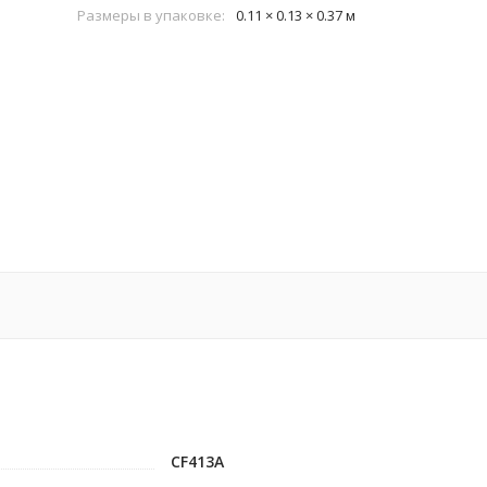
Размеры в упаковке:
0.11 × 0.13 × 0.37 м
CF413A