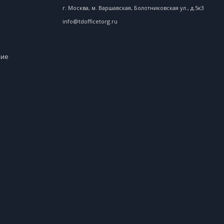
г. Москва, м. Варшавская, Болотниковская ул., д.5к3
info@tdofficetorg.ru
ние