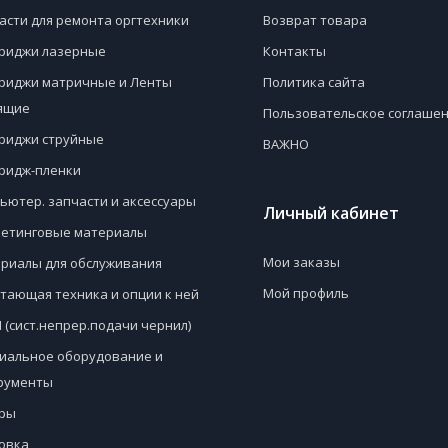
асти для ремонта оргтехники
Возврат товара
риджи лазерные
Контакты
риджи матричные и Ленты
Политика сайта
ящие
Пользовательское соглаше
риджи струйные
ВАЖНО
ридж-пленки
ьютер. запчасти и аксессуары
Личный кабинет
етинговые материалы
Мои заказы
риалы для обслуживания
Мой профиль
тающая техника и опции к ней
 (сист.непрер.подачи чернил)
иальное оборудование и
рументы
ры
овка