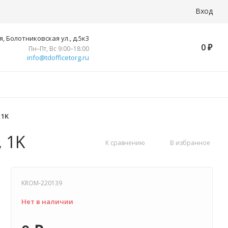
Вход
, Болотниковская ул., д.5к3
0
₽
Пн–Пт, Вс 9:00–18:00
info@tdofficetorg.ru
 1K
 1K
К сравнению
В избранное
KROM-220139
Нет в наличии