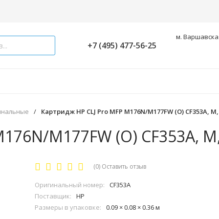
м. Варшавская
+7 (495) 477-56-25
инальные
/
Картридж HP CLJ Pro MFP M176N/M177FW (O) CF353A, M,
M176N/M177FW (O) CF353A, M,
(0)
Оставить отзыв
Оригинальный номер:
CF353A
Поставщик:
HP
Размеры в упаковке:
0.09 × 0.08 × 0.36 м