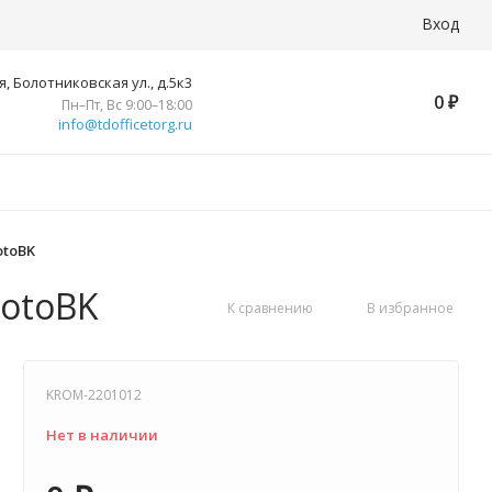
Вход
, Болотниковская ул., д.5к3
0
₽
Пн–Пт, Вс 9:00–18:00
info@tdofficetorg.ru
otoBK
hotoBK
К сравнению
В избранное
KROM-2201012
Нет в наличии