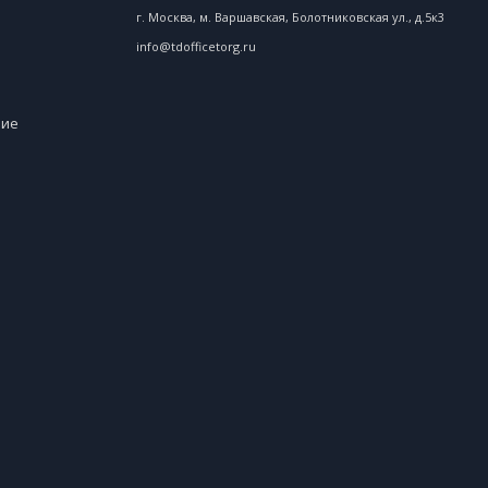
г. Москва, м. Варшавская, Болотниковская ул., д.5к3
info@tdofficetorg.ru
ние