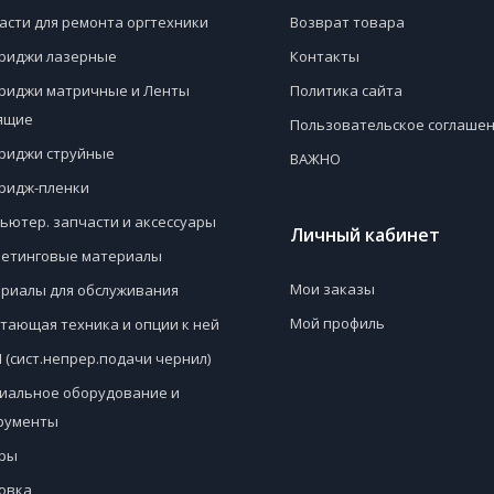
асти для ремонта оргтехники
Возврат товара
риджи лазерные
Контакты
риджи матричные и Ленты
Политика сайта
ящие
Пользовательское соглаше
риджи струйные
ВАЖНО
ридж-пленки
ьютер. запчасти и аксессуары
Личный кабинет
етинговые материалы
Мои заказы
риалы для обслуживания
Мой профиль
тающая техника и опции к ней
 (сист.непрер.подачи чернил)
иальное оборудование и
рументы
ры
овка