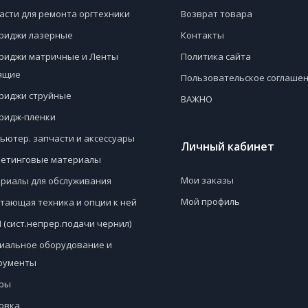
асти для ремонта оргтехники
Возврат товара
риджи лазерные
Контакты
риджи матричные и Ленты
Политика сайта
ящие
Пользовательское соглаше
риджи струйные
ВАЖНО
ридж-пленки
ьютер. запчасти и аксессуары
Личный кабинет
етинговые материалы
Мои заказы
риалы для обслуживания
Мой профиль
тающая техника и опции к ней
 (сист.непрер.подачи чернил)
иальное оборудование и
рументы
ры
овка