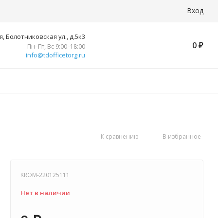
Вход
, Болотниковская ул., д.5к3
0
₽
Пн–Пт, Вс 9:00–18:00
info@tdofficetorg.ru
К сравнению
В избранное
KROM-220125111
Нет в наличии