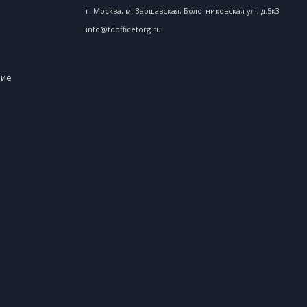
г. Москва, м. Варшавская, Болотниковская ул., д.5к3
info@tdofficetorg.ru
ние