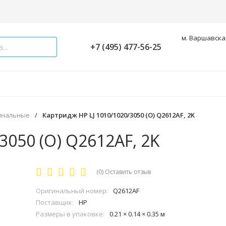
м. Варшавская
+7 (495) 477-56-25
инальные
/
Картридж HP LJ 1010/1020/3050 (O) Q2612AF, 2K
3050 (O) Q2612AF, 2K
(0)
Оставить отзыв
Оригинальный номер:
Q2612AF
Поставщик:
HP
Размеры в упаковке:
0.21 × 0.14 × 0.35 м