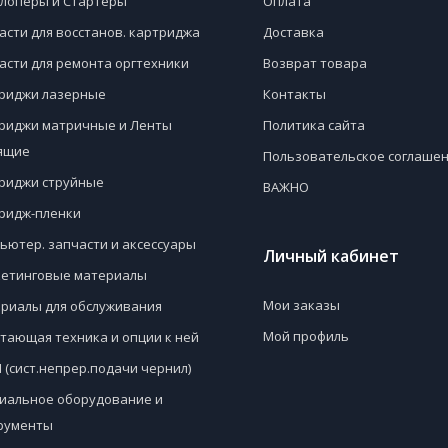
лоперы и Стартеры
Оплата
асти для восстанов. картриджа
Доставка
асти для ремонта оргтехники
Возврат товара
риджи лазерные
Контакты
риджи матричные и Ленты
Политика сайта
ящие
Пользовательское соглаше
риджи струйные
ВАЖНО
ридж-пленки
ьютер. запчасти и аксессуары
Личный кабинет
етинговые материалы
Мои заказы
риалы для обслуживания
Мой профиль
тающая техника и опции к ней
 (сист.непрер.подачи чернил)
иальное оборудование и
рументы