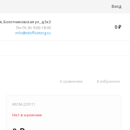
Вход
, Болотниковская ул., д.5к3
0
₽
Пн–Пт, Вс 9:00–18:00
info@tdofficetorg.ru
К сравнению
В избранное
KROM-220111
Нет в наличии