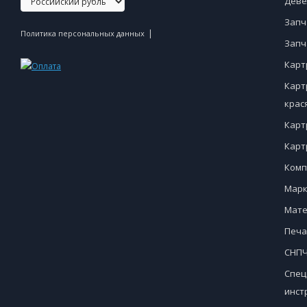
Деве
Запч
|
Политика персональных данных
Запч
Карт
Карт
крас
Карт
Карт
Комп
Марк
Мате
Печа
СНПЧ
Спец
инст