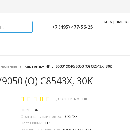
м. Варшавская
+7 (495) 477-56-25
инальные
/
Картридж HP LJ 9000/ 9040/9050 (O) C8543X, 30K
9050 (O) C8543X, 30K
(0)
Оставить отзыв
Цвет:
BK
Оригинальный номер:
C8543X
Поставщик:
HP
Размеры в упаковке:
0.4 × 0.19 × 0.6 м