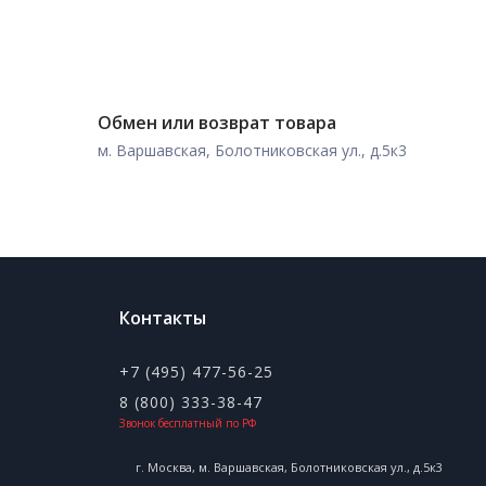
Обмен или возврат товара
м. Варшавская, Болотниковская ул., д.5к3
Контакты
+7 (495) 477-56-25
8 (800) 333-38-47
Звонок бесплатный по РФ
г. Москва, м. Варшавская, Болотниковская ул., д.5к3