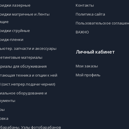
риджи лазерные
Контакты
риджи матричные и Ленты
Политика сайта
ящие
Пользовательское соглаше
риджи струйные
ВАЖНО
ридж-пленки
ьютер. запчасти и аксессуары
Личный кабинет
етинговые материалы
Мои заказы
риалы для обслуживания
Мой профиль
тающая техника и опции к ней
 (сист.непрер.подачи чернил)
иальное оборудование и
рументы
ры
овка
барабаны, Узлы фотобарабанов