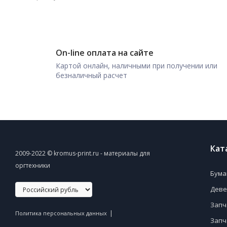
On-line оплата на сайте
Картой онлайн, наличными при получении или
безналичный расчет
Кат
2009-2022 © kromus-print.ru - материалы для
оргтехники
Бума
Деве
Запч
|
Политика персональных данных
Запч