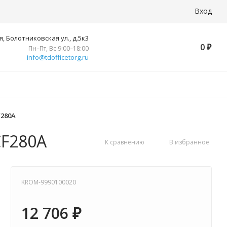
Вход
, Болотниковская ул., д.5к3
0
₽
Пн–Пт, Вс 9:00–18:00
info@tdofficetorg.ru
F280A
CF280A
К сравнению
В избранное
KROM-9990100020
12 706
₽