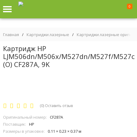
0
Главная
/
Картриджи лазерные
/
Картриджи лазерные оригин
Картридж HP
LJM506dn/M506x/M527dn/M527f/M527c
(O) CF287A, 9K
(0)
Оставить отзыв
Оригинальный номер:
CF287A
Поставщик:
HP
Размеры в упаковке:
0.11 × 0.23 × 0.37 м