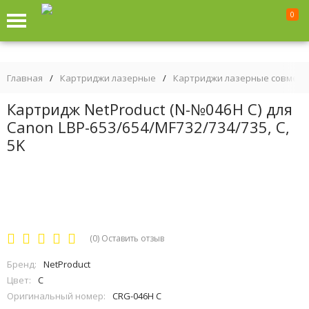
0
Главная
/
Картриджи лазерные
/
Картриджи лазерные совмес
Картридж NetProduct (N-№046H C) для
Canon LBP-653/654/MF732/734/735, C,
5K
(0)
Оставить отзыв
Бренд:
NetProduct
Цвет:
C
Оригинальный номер:
CRG-046H C